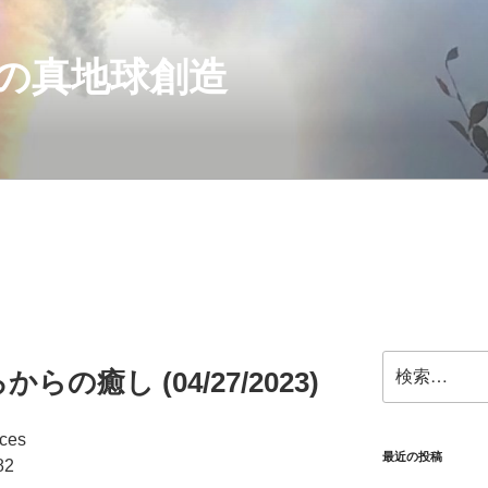
の真地球創造
検
の癒し (04/27/2023)
索:
aces
最近の投稿
82