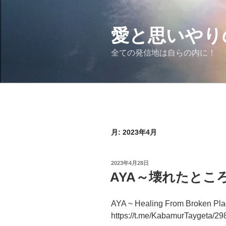
コ
ン
テ
愛と思いやり
ン
全ての発信地は自らの内に！
ツ
へ
ス
キ
ッ
プ
月:
2023年4月
投
2023年4月28日
稿
AYA～壊れたところから
日:
AYA ~ Healing From Broken Pl
https://t.me/KabamurTaygeta/29