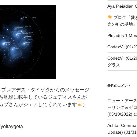
Aya Pleiadian 
ブログ「愛
光の虹の基地
Pleiades 1 Me
CodezVll (
CodezVll (
グラス
最近のコメント
、プレアデス・タイゲタからのメッセージ
ち地球に転生しているジュディスさんが
ニュー・アー
カブさんがシェアしてくれています
）
ーリング＆ゼ
(05/19/2022)
Ashtar Command
yoftaygeta
Update) (01/31