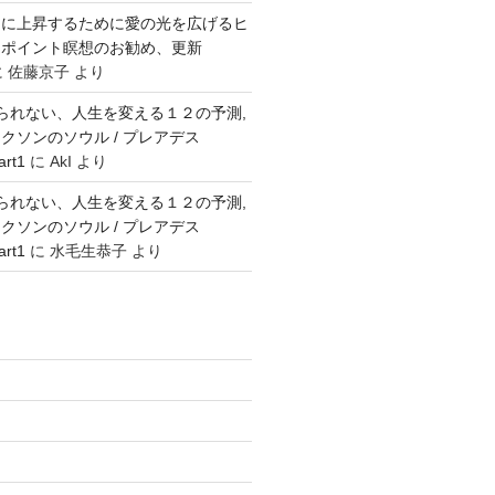
スに上昇するために愛の光を広げるヒ
ロポイント瞑想のお勧め、更新
に
佐藤京子
より
避けられない、人生を変える１２の予測,
クソンのソウル / プレアデス
art1
に
AkI
より
避けられない、人生を変える１２の予測,
クソンのソウル / プレアデス
art1
に
水毛生恭子
より